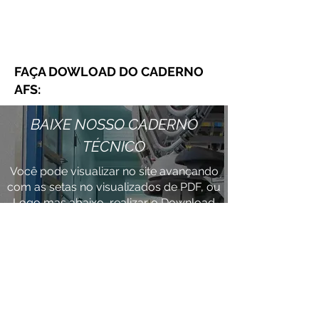
FAÇA DOWLOAD DO CADERNO
AFS:
BAIXE NOSSO CADERNO
TÉCNICO
Você pode visualizar no site avançando
com as setas no visualizados de PDF, ou
Logo mas abaixo, realizar o Download
do Arquivo !